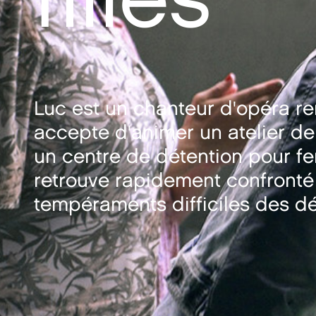
Luc est un chanteur d'opéra r
accepte d'animer un atelier d
un centre de détention pour fe
retrouve rapidement confronté
tempéraments difficiles des d