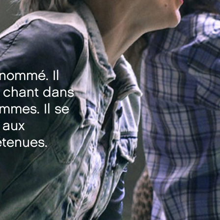
enommé. Il
e chant dans
mmes. Il se
 aux
étenues.