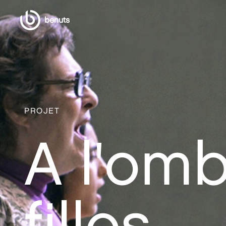
benuts
PROJET
A l'om
filles