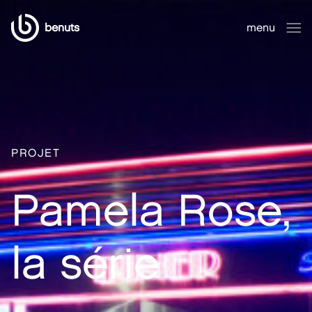
benuts
menu
fermer
PROJET
Pamela Rose,
la série