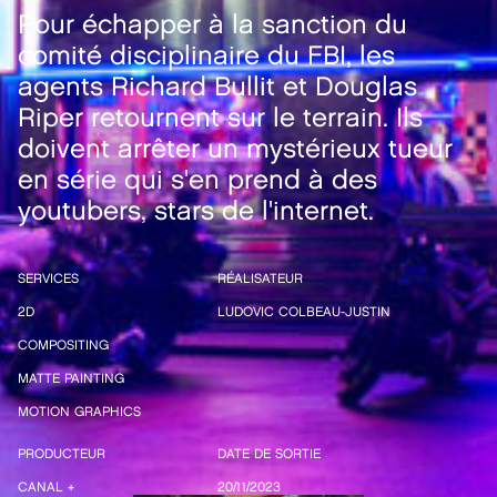
Pour échapper à la sanction du
comité disciplinaire du FBI, les
agents Richard Bullit et Douglas
Riper retournent sur le terrain. Ils
doivent arrêter un mystérieux tueur
en série qui s'en prend à des
youtubers, stars de l'internet.
SERVICES
RÉALISATEUR
2D
LUDOVIC COLBEAU-JUSTIN
COMPOSITING
MATTE PAINTING
MOTION GRAPHICS
PRODUCTEUR
DATE DE SORTIE
CANAL +
20/11/2023