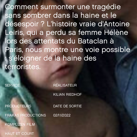
Comment surmonter une tragédie
sans sombrer dans la haine et le
désespoir ? L'histoire vraie d'Antoine
Leiris, qui a perdu sa femme Hélène
lors des attentats du Bataclan à
Paris, nous montre une voie possible
: s'éloigner de la haine des
terroristes.
SERVICE
RÉALISATEUR
KILIAN RIEDHOF
PRODUCTEURS
DATE DE SORTIE
FRAKAS PRODUCTIONS
02/11/2022
KOMPLIZEN FILM
HAUT ET COURT