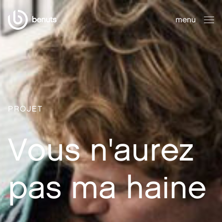
benuts
menu
fermer
PROJET
Vous n'aurez
pas ma haine