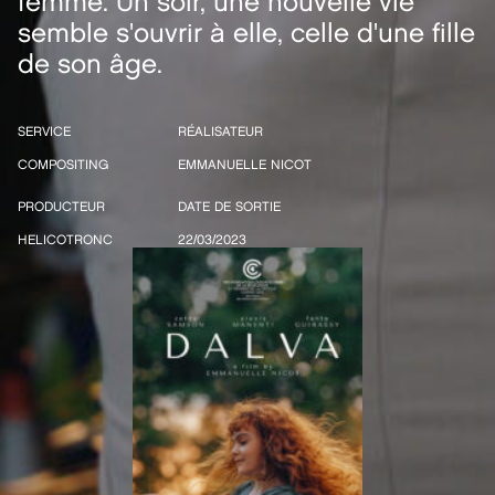
femme. Un soir, une nouvelle vie
semble s'ouvrir à elle, celle d'une fille
de son âge.
SERVICE
RÉALISATEUR
COMPOSITING
EMMANUELLE NICOT
PRODUCTEUR
DATE DE SORTIE
HELICOTRONC
22/03/2023