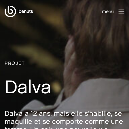
benuts
menu
fermer
PROJET
Dalva
Dalva a 12 ans, mais elle s'habille, se
maquille et se comporte comme une