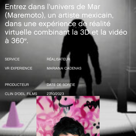
Entrez dans l'univers de Mar
(Maremoto), un artiste mexicain,
dans une expérience de réalité
virtuelle combinant la 3D et la vidéo
à 360°.
SERVICE
RÉALISATEUR
VR EXPERIENCE
MARIANA CADENAS
PRODUCTEUR
DATE DE SORTIE
CLIN D'OEIL FILMS
27/10/2023