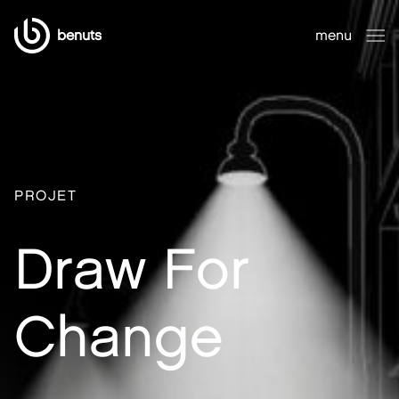
benuts
menu
fermer
PROJET
Draw For
Change