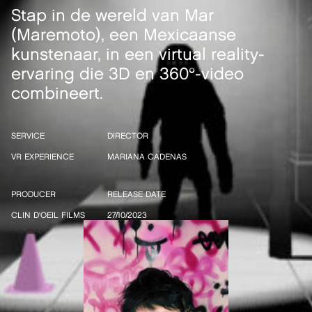
Stap in de wereld van Mar
(Maremoto), een Mexicaanse
kunstenaar, in een virtual reality-
ervaring die 3D en 360°-video
combineert.
SERVICE
DIRECTOR
VR EXPERIENCE
MARIANA CADENAS
PRODUCER
RELEASE DATE
CLIN D'OEIL FILMS
27/10/2023