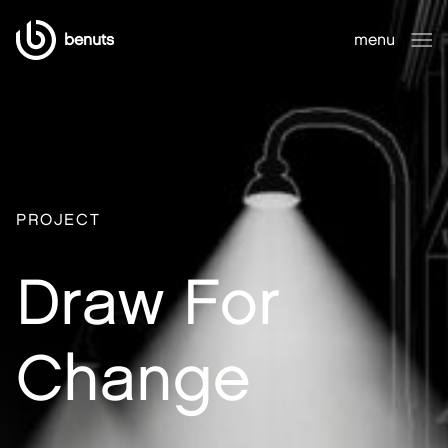
benuts
menu
sluiten
PROJECT
Draw For
Change