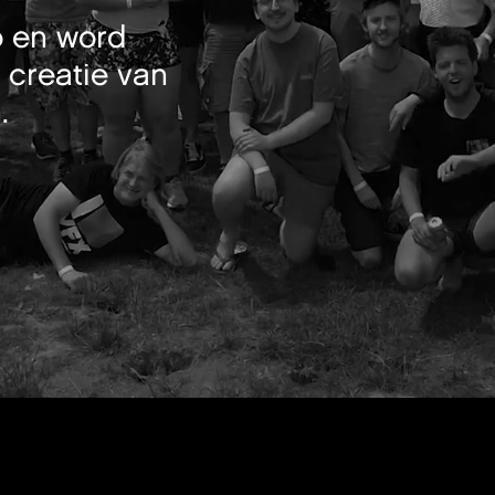
o en word
 creatie van
.