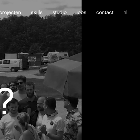
projecten
skills
studio
jobs
contact
nl
?