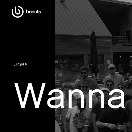
benuts
JOBS
Wanna 