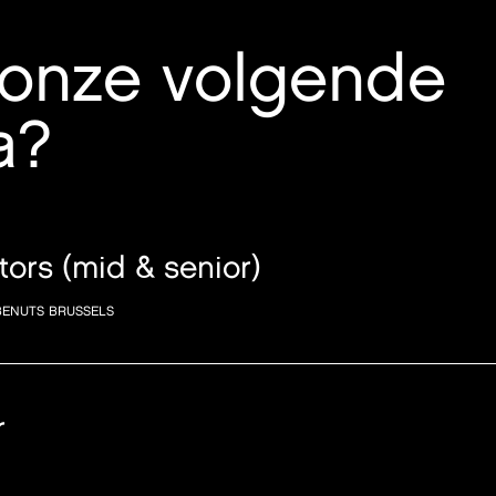
j onze volgende
a?
ors (mid & senior)
BENUTS BRUSSELS
r