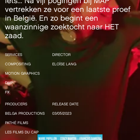
iets... Na vijf pogingen bij MAP
vertrekken ze voor een laatste proef
in België. En zo begint een
waanzinnige zoektocht naar HET
zaad.
SERVICES
DIRECTOR
COMPOSITING
ELOÏSE LANG
MOTION GRAPHICS
DMP
FX
PRODUCERS
RELEASE DATE
BELGA PRODUCTIONS
03/05/2023
PATHÉ FILMS
LES FILMS DU CAP