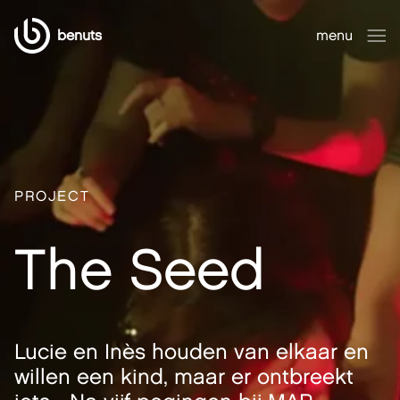
benuts
menu
sluiten
PROJECT
The Seed
Lucie en Inès houden van elkaar en
willen een kind, maar er ontbreekt