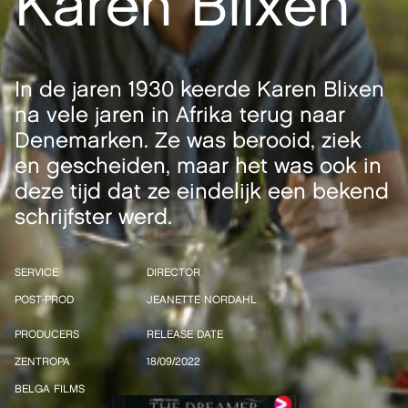
Karen Blixen
In de jaren 1930 keerde Karen Blixen
na vele jaren in Afrika terug naar
Denemarken. Ze was berooid, ziek
en gescheiden, maar het was ook in
deze tijd dat ze eindelijk een bekend
schrijfster werd.
SERVICE
DIRECTOR
POST-PROD
JEANETTE NORDAHL
PRODUCERS
RELEASE DATE
ZENTROPA
18/09/2022
BELGA FILMS