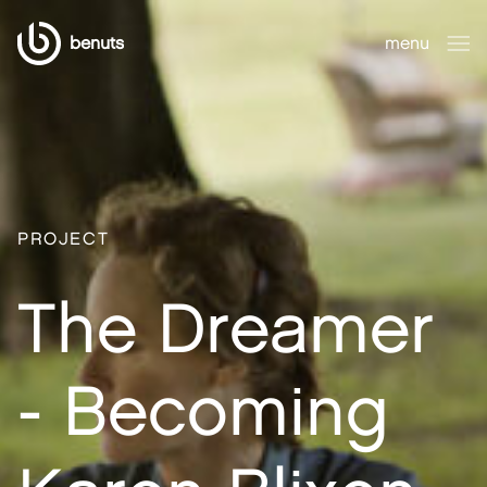
benuts
menu
sluiten
PROJECT
The Dreamer
- Becoming