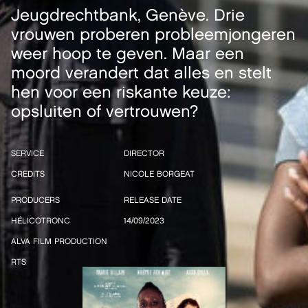
Jeugdrechtbank, Genève. Drie
vrouwen proberen probleemjongeren
weer hoop te geven. Maar een
moord verandert dat alles en stelt
hen voor een riskante keuze:
opsluiten of vertrouwen?
SERVICE
DIRECTOR
CREDITS
NICOLE BORGEAT
PRODUCERS
RELEASE DATE
HÉLICOTRONC
14/09/2023
ALVA FILM PRODUCTION
RTS