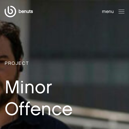
benuts
menu
sluiten
PROJECT
Minor
Offence