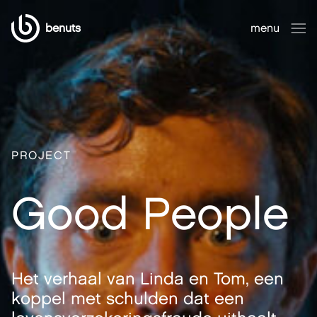
benuts
menu
sluiten
PROJECT
Good People
Het verhaal van Linda en Tom, een
koppel met schulden dat een