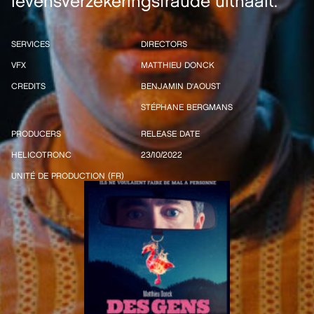
levensverzekeringsfraude uithaalt.
SERVICES
DIRECTORS
VFX
MATTHIEU DONCK
CREDITS
BENJAMIN D'AOUST
STÉPHANE BERGMANS
PRODUCERS
RELEASE DATE
HELICOTRONC
23/10/2022
UNITÉ DE PRODUCTION (FR)