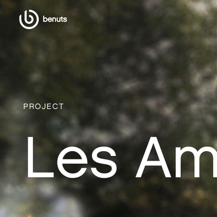
benuts
PROJECT
Les Am