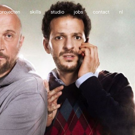
projecten
skills
studio
jobs
contact
nl