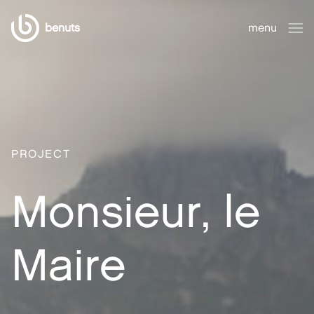
benuts
menu
sluiten
PROJECT
Monsieur, le
Maire