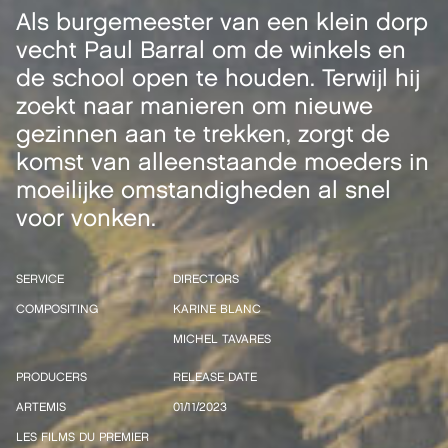
Als burgemeester van een klein dorp
vecht Paul Barral om de winkels en
de school open te houden. Terwijl hij
zoekt naar manieren om nieuwe
gezinnen aan te trekken, zorgt de
komst van alleenstaande moeders in
moeilijke omstandigheden al snel
voor vonken.
SERVICE
DIRECTORS
COMPOSITING
KARINE BLANC
MICHEL TAVARES
PRODUCERS
RELEASE DATE
ARTEMIS
01/11/2023
LES FILMS DU PREMIER